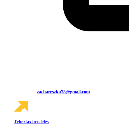
zachareszku78@gmail.com
Tehertaxi
rendelés