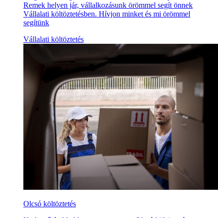
Remek helyen jár, vállalkozásunk örömmel segít önnek
Vállalati költöztetésben. Hívjon minket és mi örömmel
segítünk
Vállalati költöztetés
Olcsó költöztetés