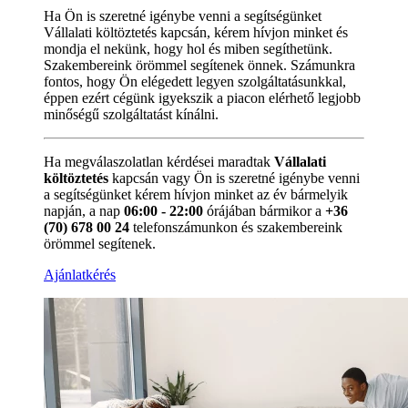
Ha Ön is szeretné igénybe venni a segítségünket
Vállalati költöztetés kapcsán, kérem hívjon minket és
mondja el nekünk, hogy hol és miben segíthetünk.
Szakembereink örömmel segítenek önnek. Számunkra
fontos, hogy Ön elégedett legyen szolgáltatásunkkal,
éppen ezért cégünk igyekszik a piacon elérhető legjobb
minőségű szolgáltatást kínálni.
Ha megválaszolatlan kérdései maradtak
Vállalati
költöztetés
kapcsán vagy Ön is szeretné igénybe venni
a segítségünket kérem hívjon minket az év bármelyik
napján, a nap
06:00 - 22:00
órájában bármikor a
+36
(70) 678 00 24
telefonszámunkon és szakembereink
örömmel segítenek.
Ajánlatkérés