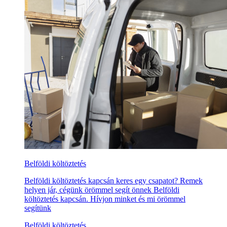
Belföldi költöztetés
Belföldi költöztetés kapcsán keres egy csapatot? Remek
helyen jár, cégünk örömmel segít önnek Belföldi
költöztetés kapcsán. Hívjon minket és mi örömmel
segítünk
Belföldi költöztetés