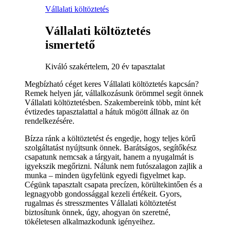
Vállalati költöztetés
Vállalati költöztetés
ismertető
Kiváló szakértelem, 20 év tapasztalat
Megbízható céget keres Vállalati költöztetés kapcsán?
Remek helyen jár, vállalkozásunk örömmel segít önnek
Vállalati költöztetésben. Szakembereink több, mint két
évtizedes tapasztalattal a hátuk mögött állnak az ön
rendelkezésére.
Bízza ránk a költöztetést és engedje, hogy teljes körű
szolgáltatást nyújtsunk önnek. Barátságos, segítőkész
csapatunk nemcsak a tárgyait, hanem a nyugalmát is
igyekszik megőrizni. Nálunk nem futószalagon zajlik a
munka – minden ügyfelünk egyedi figyelmet kap.
Cégünk tapasztalt csapata precízen, körültekintően és a
legnagyobb gondossággal kezeli értékeit. Gyors,
rugalmas és stresszmentes Vállalati költöztetést
biztosítunk önnek, úgy, ahogyan ön szeretné,
tökéletesen alkalmazkodunk igényeihez.