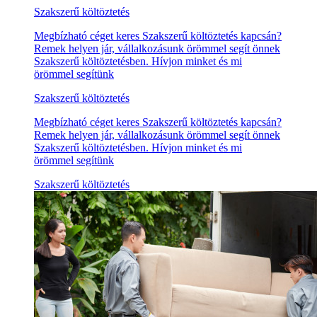
Szakszerű költöztetés
Megbízható céget keres Szakszerű költöztetés kapcsán?
Remek helyen jár, vállalkozásunk örömmel segít önnek
Szakszerű költöztetésben. Hívjon minket és mi
örömmel segítünk
Szakszerű költöztetés
Megbízható céget keres Szakszerű költöztetés kapcsán?
Remek helyen jár, vállalkozásunk örömmel segít önnek
Szakszerű költöztetésben. Hívjon minket és mi
örömmel segítünk
Szakszerű költöztetés