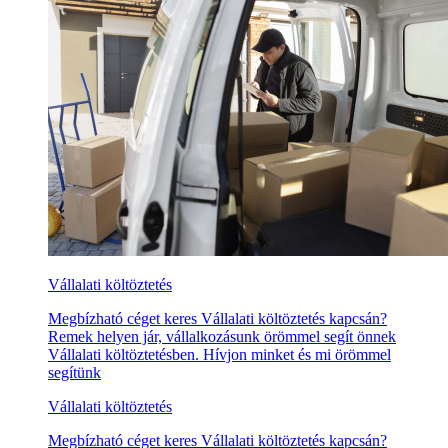
Vállalati költöztetés
Megbízható céget keres Vállalati költöztetés kapcsán?
Remek helyen jár, vállalkozásunk örömmel segít önnek
Vállalati költöztetésben. Hívjon minket és mi örömmel
segítünk
Vállalati költöztetés
Megbízható céget keres Vállalati költöztetés kapcsán?