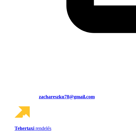
zachareszku78@gmail.com
Tehertaxi
rendelés