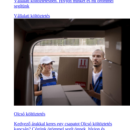
Vállalati költöztetésben. Hívjon minket és mi örömmel
segítünk
Vállalati költöztetés
Olcsó költöztetés
Kedvező árakkal keres egy csapatot Olcsó költöztetés
kapcsán? Cégünk örömmel segít önnek, hívjon és