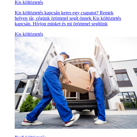
Kis költöztetés
Kis költöztetés kapcsán keres egy csapatot? Remek
helyen jár, cégünk örömmel segít önnek Kis költöztetés
kapcsán. Hívjon minket és mi örömmel segítünk
Kis költöztetés