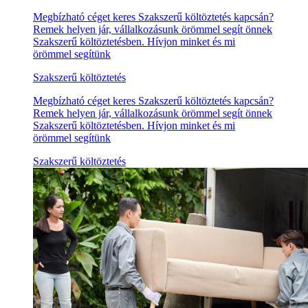
Megbízható céget keres Szakszerű költöztetés kapcsán?
Remek helyen jár, vállalkozásunk örömmel segít önnek
Szakszerű költöztetésben. Hívjon minket és mi
örömmel segítünk
Szakszerű költöztetés
Megbízható céget keres Szakszerű költöztetés kapcsán?
Remek helyen jár, vállalkozásunk örömmel segít önnek
Szakszerű költöztetésben. Hívjon minket és mi
örömmel segítünk
Szakszerű költöztetés