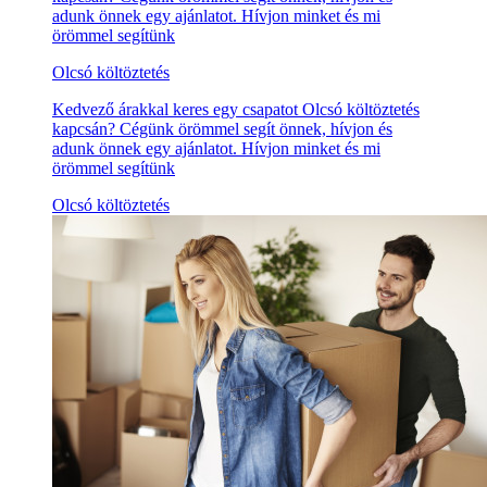
adunk önnek egy ajánlatot. Hívjon minket és mi
örömmel segítünk
Olcsó költöztetés
Kedvező árakkal keres egy csapatot Olcsó költöztetés
kapcsán? Cégünk örömmel segít önnek, hívjon és
adunk önnek egy ajánlatot. Hívjon minket és mi
örömmel segítünk
Olcsó költöztetés