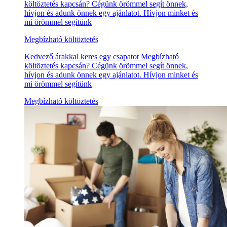
költöztetés kapcsán? Cégünk örömmel segít önnek,
hívjon és adunk önnek egy ajánlatot. Hívjon minket és
mi örömmel segítünk
Megbízható költöztetés
Kedvező árakkal keres egy csapatot Megbízható
költöztetés kapcsán? Cégünk örömmel segít önnek,
hívjon és adunk önnek egy ajánlatot. Hívjon minket és
mi örömmel segítünk
Megbízható költöztetés