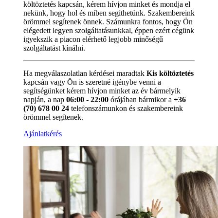
költöztetés kapcsán, kérem hívjon minket és mondja el
nekünk, hogy hol és miben segíthetünk. Szakembereink
örömmel segítenek önnek. Számunkra fontos, hogy Ön
elégedett legyen szolgáltatásunkkal, éppen ezért cégünk
igyekszik a piacon elérhető legjobb minőségű
szolgáltatást kínálni.
Ha megválaszolatlan kérdései maradtak
Kis költöztetés
kapcsán vagy Ön is szeretné igénybe venni a
segítségünket kérem hívjon minket az év bármelyik
napján, a nap
06:00 - 22:00
órájában bármikor a
+36
(70) 678 00 24
telefonszámunkon és szakembereink
örömmel segítenek.
Ajánlatkérés