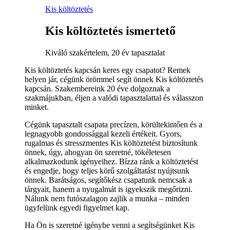
Kis költöztetés
Kis költöztetés ismertető
Kiváló szakértelem, 20 év tapasztalat
Kis költöztetés kapcsán keres egy csapatot? Remek
helyen jár, cégünk örömmel segít önnek Kis költöztetés
kapcsán. Szakembereink 20 éve dolgoznak a
szakmájukban, éljen a valódi tapasztalattal és válasszon
minket.
Cégünk tapasztalt csapata precízen, körültekintően és a
legnagyobb gondossággal kezeli értékeit. Gyors,
rugalmas és stresszmentes Kis költöztetést biztosítunk
önnek, úgy, ahogyan ön szeretné, tökéletesen
alkalmazkodunk igényeihez. Bízza ránk a költöztetést
és engedje, hogy teljes körű szolgáltatást nyújtsunk
önnek. Barátságos, segítőkész csapatunk nemcsak a
tárgyait, hanem a nyugalmát is igyekszik megőrizni.
Nálunk nem futószalagon zajlik a munka – minden
ügyfelünk egyedi figyelmet kap.
Ha Ön is szeretné igénybe venni a segítségünket Kis