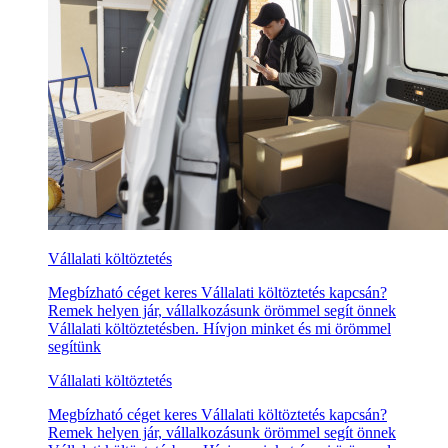
Vállalati költöztetés
Megbízható céget keres Vállalati költöztetés kapcsán?
Remek helyen jár, vállalkozásunk örömmel segít önnek
Vállalati költöztetésben. Hívjon minket és mi örömmel
segítünk
Vállalati költöztetés
Megbízható céget keres Vállalati költöztetés kapcsán?
Remek helyen jár, vállalkozásunk örömmel segít önnek