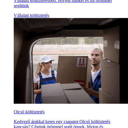
Vállalati költöztetésben. Hívjon minket és mi örömmel
segítünk
Vállalati költöztetés
Olcsó költöztetés
Kedvező árakkal keres egy csapatot Olcsó költöztetés
kapcsán? Cégünk örömmel segít önnek, hívjon és