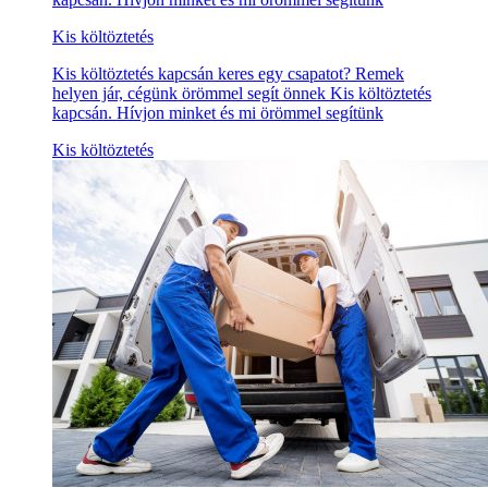
Kis költöztetés
Kis költöztetés kapcsán keres egy csapatot? Remek
helyen jár, cégünk örömmel segít önnek Kis költöztetés
kapcsán. Hívjon minket és mi örömmel segítünk
Kis költöztetés