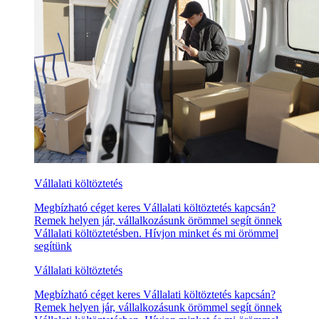
Vállalati költöztetés
Megbízható céget keres Vállalati költöztetés kapcsán?
Remek helyen jár, vállalkozásunk örömmel segít önnek
Vállalati költöztetésben. Hívjon minket és mi örömmel
segítünk
Vállalati költöztetés
Megbízható céget keres Vállalati költöztetés kapcsán?
Remek helyen jár, vállalkozásunk örömmel segít önnek