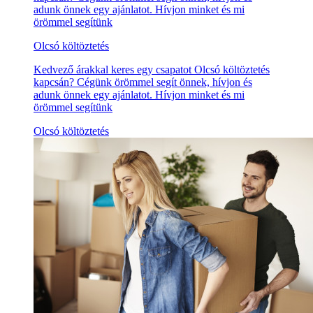
adunk önnek egy ajánlatot. Hívjon minket és mi
örömmel segítünk
Olcsó költöztetés
Kedvező árakkal keres egy csapatot Olcsó költöztetés
kapcsán? Cégünk örömmel segít önnek, hívjon és
adunk önnek egy ajánlatot. Hívjon minket és mi
örömmel segítünk
Olcsó költöztetés