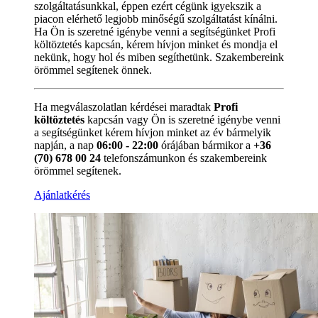
szolgáltatásunkkal, éppen ezért cégünk igyekszik a
piacon elérhető legjobb minőségű szolgáltatást kínálni.
Ha Ön is szeretné igénybe venni a segítségünket Profi
költöztetés kapcsán, kérem hívjon minket és mondja el
nekünk, hogy hol és miben segíthetünk. Szakembereink
örömmel segítenek önnek.
Ha megválaszolatlan kérdései maradtak
Profi
költöztetés
kapcsán vagy Ön is szeretné igénybe venni
a segítségünket kérem hívjon minket az év bármelyik
napján, a nap
06:00 - 22:00
órájában bármikor a
+36
(70) 678 00 24
telefonszámunkon és szakembereink
örömmel segítenek.
Ajánlatkérés