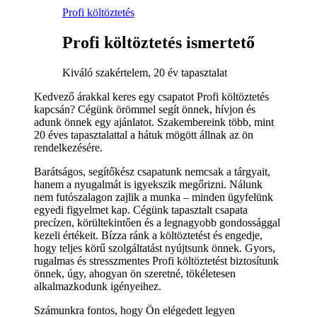
Profi költöztetés
Profi költöztetés ismertető
Kiváló szakértelem, 20 év tapasztalat
Kedvező árakkal keres egy csapatot Profi költöztetés
kapcsán? Cégünk örömmel segít önnek, hívjon és
adunk önnek egy ajánlatot. Szakembereink több, mint
20 éves tapasztalattal a hátuk mögött állnak az ön
rendelkezésére.
Barátságos, segítőkész csapatunk nemcsak a tárgyait,
hanem a nyugalmát is igyekszik megőrizni. Nálunk
nem futószalagon zajlik a munka – minden ügyfelünk
egyedi figyelmet kap. Cégünk tapasztalt csapata
precízen, körültekintően és a legnagyobb gondossággal
kezeli értékeit. Bízza ránk a költöztetést és engedje,
hogy teljes körű szolgáltatást nyújtsunk önnek. Gyors,
rugalmas és stresszmentes Profi költöztetést biztosítunk
önnek, úgy, ahogyan ön szeretné, tökéletesen
alkalmazkodunk igényeihez.
Számunkra fontos, hogy Ön elégedett legyen