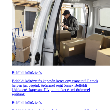
Belföldi költöztetés
Belföldi költöztetés kapcsán keres egy csapatot? Remek
helyen jár, cégünk örömmel segít önnek Belföldi
költöztetés kapcsán. Hívjon minket és mi örömmel
segítünk
Belföldi költöztetés