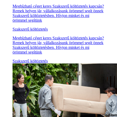
Megbízható céget keres Szakszerű költöztetés kapcsán?
Remek helyen jár, vállalkozásunk örömmel segít önnek
Szakszerű költöztetésben. Hívjon minket és mi
örömmel segítünk
Szakszerű költöztetés
Megbízható céget keres Szakszerű költöztetés kapcsán?
Remek helyen jár, vállalkozásunk örömmel segít önnek
Szakszerű költöztetésben. Hívjon minket és mi
örömmel segítünk
Szakszerű költöztetés