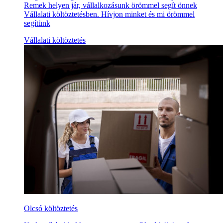
Remek helyen jár, vállalkozásunk örömmel segít önnek
Vállalati költöztetésben. Hívjon minket és mi örömmel
segítünk
Vállalati költöztetés
Olcsó költöztetés