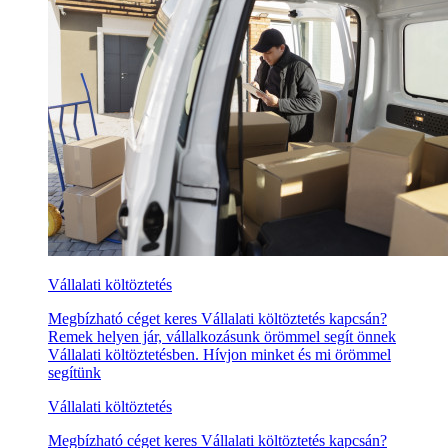
Vállalati költöztetés
Megbízható céget keres Vállalati költöztetés kapcsán?
Remek helyen jár, vállalkozásunk örömmel segít önnek
Vállalati költöztetésben. Hívjon minket és mi örömmel
segítünk
Vállalati költöztetés
Megbízható céget keres Vállalati költöztetés kapcsán?