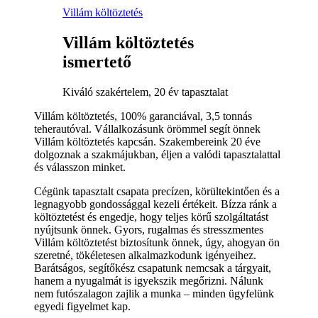
Villám költöztetés
Villám költöztetés
ismertető
Kiváló szakértelem, 20 év tapasztalat
Villám költöztetés, 100% garanciával, 3,5 tonnás
teherautóval. Vállalkozásunk örömmel segít önnek
Villám költöztetés kapcsán. Szakembereink 20 éve
dolgoznak a szakmájukban, éljen a valódi tapasztalattal
és válasszon minket.
Cégünk tapasztalt csapata precízen, körültekintően és a
legnagyobb gondossággal kezeli értékeit. Bízza ránk a
költöztetést és engedje, hogy teljes körű szolgáltatást
nyújtsunk önnek. Gyors, rugalmas és stresszmentes
Villám költöztetést biztosítunk önnek, úgy, ahogyan ön
szeretné, tökéletesen alkalmazkodunk igényeihez.
Barátságos, segítőkész csapatunk nemcsak a tárgyait,
hanem a nyugalmát is igyekszik megőrizni. Nálunk
nem futószalagon zajlik a munka – minden ügyfelünk
egyedi figyelmet kap.