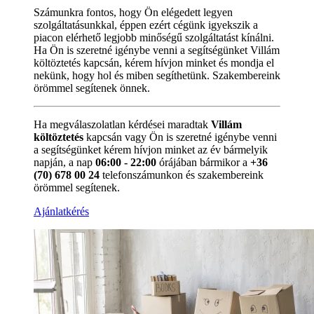
Számunkra fontos, hogy Ön elégedett legyen
szolgáltatásunkkal, éppen ezért cégünk igyekszik a
piacon elérhető legjobb minőségű szolgáltatást kínálni.
Ha Ön is szeretné igénybe venni a segítségünket Villám
költöztetés kapcsán, kérem hívjon minket és mondja el
nekünk, hogy hol és miben segíthetünk. Szakembereink
örömmel segítenek önnek.
Ha megválaszolatlan kérdései maradtak
Villám
költöztetés
kapcsán vagy Ön is szeretné igénybe venni
a segítségünket kérem hívjon minket az év bármelyik
napján, a nap
06:00 - 22:00
órájában bármikor a
+36
(70) 678 00 24
telefonszámunkon és szakembereink
örömmel segítenek.
Ajánlatkérés