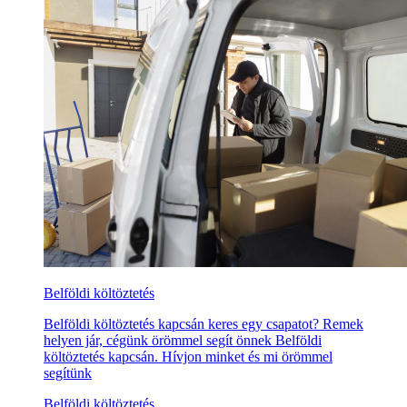
Belföldi költöztetés
Belföldi költöztetés kapcsán keres egy csapatot? Remek
helyen jár, cégünk örömmel segít önnek Belföldi
költöztetés kapcsán. Hívjon minket és mi örömmel
segítünk
Belföldi költöztetés