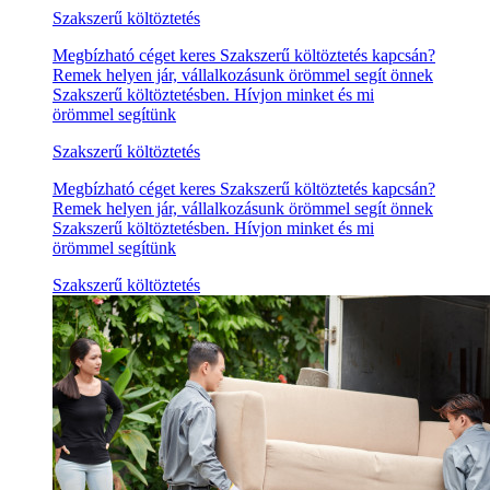
Szakszerű költöztetés
Megbízható céget keres Szakszerű költöztetés kapcsán?
Remek helyen jár, vállalkozásunk örömmel segít önnek
Szakszerű költöztetésben. Hívjon minket és mi
örömmel segítünk
Szakszerű költöztetés
Megbízható céget keres Szakszerű költöztetés kapcsán?
Remek helyen jár, vállalkozásunk örömmel segít önnek
Szakszerű költöztetésben. Hívjon minket és mi
örömmel segítünk
Szakszerű költöztetés