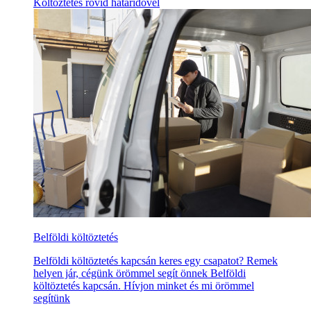
Költöztetés rövid határidővel
Belföldi költöztetés
Belföldi költöztetés kapcsán keres egy csapatot? Remek
helyen jár, cégünk örömmel segít önnek Belföldi
költöztetés kapcsán. Hívjon minket és mi örömmel
segítünk