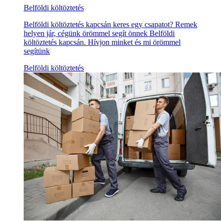
Belföldi költöztetés
Belföldi költöztetés kapcsán keres egy csapatot? Remek
helyen jár, cégünk örömmel segít önnek Belföldi
költöztetés kapcsán. Hívjon minket és mi örömmel
segítünk
Belföldi költöztetés