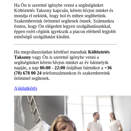
Ha Ön is szeretné igénybe venni a segítségünket
Költöztetés Taksony kapcsán, kérem hívjon minket és
mondja el nekünk, hogy hol és miben segíthetünk.
Szakembereink örömmel segítenek önnek. Számunkra
fontos, hogy Ön elégedett legyen szolgáltatásunkkal,
éppen ezért cégünk igyekszik a piacon elérhető legjobb
minőségű szolgáltatást kínálni.
Ha megválaszolatlan kérdései maradtak
Költöztetés
Taksony
vagy Ön is szeretné igénybe venni a
segítségünket kérem hívjon minket az év bármelyik
napján, a nap
06:00 - 22:00
órájában bármikor a
+36
(70) 678 00 24
telefonszámunkon és szakembereink
örömmel segítenek.
Ajánlatkérés