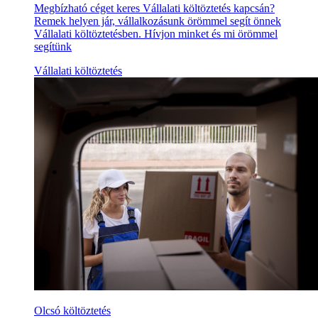
Megbízható céget keres Vállalati költöztetés kapcsán?
Remek helyen jár, vállalkozásunk örömmel segít önnek
Vállalati költöztetésben. Hívjon minket és mi örömmel
segítünk
Vállalati költöztetés
Olcsó költöztetés