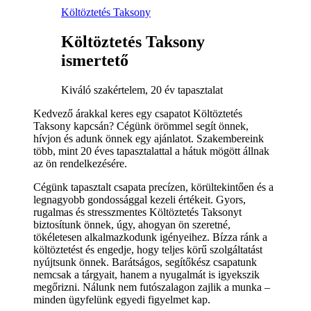
Költöztetés Taksony
Költöztetés Taksony
ismertető
Kiváló szakértelem, 20 év tapasztalat
Kedvező árakkal keres egy csapatot Költöztetés
Taksony kapcsán? Cégünk örömmel segít önnek,
hívjon és adunk önnek egy ajánlatot. Szakembereink
több, mint 20 éves tapasztalattal a hátuk mögött állnak
az ön rendelkezésére.
Cégünk tapasztalt csapata precízen, körültekintően és a
legnagyobb gondossággal kezeli értékeit. Gyors,
rugalmas és stresszmentes Költöztetés Taksonyt
biztosítunk önnek, úgy, ahogyan ön szeretné,
tökéletesen alkalmazkodunk igényeihez. Bízza ránk a
költöztetést és engedje, hogy teljes körű szolgáltatást
nyújtsunk önnek. Barátságos, segítőkész csapatunk
nemcsak a tárgyait, hanem a nyugalmát is igyekszik
megőrizni. Nálunk nem futószalagon zajlik a munka –
minden ügyfelünk egyedi figyelmet kap.