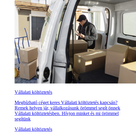
Vállalati költöztetés
Megbízható céget keres Vállalati költöztetés kapcsán?
Remek helyen jár, vállalkozásunk örömmel segít önnek
Vállalati költöztetésben. Hívjon minket és mi örömmel
segítünk
Vállalati költöztetés