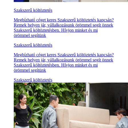
Szakszerű költöztetés
Megbízható céget keres Szakszerű költöztetés kapcsán?
Remek helyen jár, vállalkozásunk örömmel segít önnek
Szakszerű költöztetésben. Hívjon minket és mi
örömmel segítünk
Szakszerű költöztetés
Megbízható céget keres Szakszerű költöztetés kapcsán?
Remek helyen jár, vállalkozásunk örömmel segít önnek
Szakszerű költöztetésben. Hívjon minket és mi
örömmel segítünk
Szakszerű költöztetés