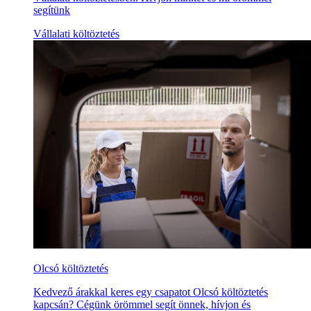
segítünk
Vállalati költöztetés
Olcsó költöztetés
Kedvező árakkal keres egy csapatot Olcsó költöztetés
kapcsán? Cégünk örömmel segít önnek, hívjon és