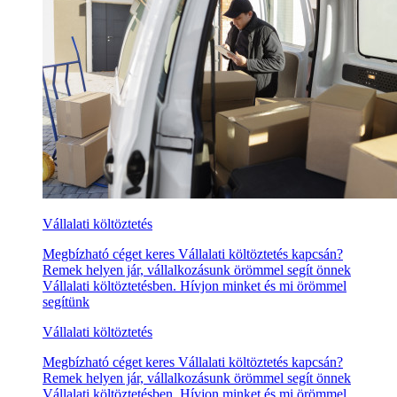
Vállalati költöztetés
Megbízható céget keres Vállalati költöztetés kapcsán?
Remek helyen jár, vállalkozásunk örömmel segít önnek
Vállalati költöztetésben. Hívjon minket és mi örömmel
segítünk
Vállalati költöztetés
Megbízható céget keres Vállalati költöztetés kapcsán?
Remek helyen jár, vállalkozásunk örömmel segít önnek
Vállalati költöztetésben. Hívjon minket és mi örömmel