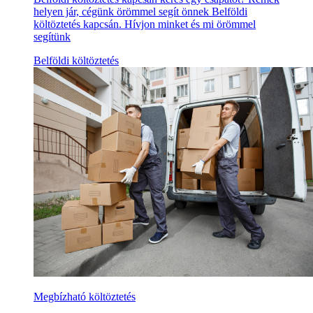
helyen jár, cégünk örömmel segít önnek Belföldi
költöztetés kapcsán. Hívjon minket és mi örömmel
segítünk
Belföldi költöztetés
Megbízható költöztetés