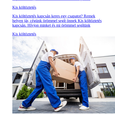
Kis költöztetés
Kis költöztetés kapcsán keres egy csapatot? Remek
helyen jár, cégünk örömmel segít önnek Kis költöztetés
kapcsán. Hívjon minket és mi örömmel segítünk
Kis költöztetés