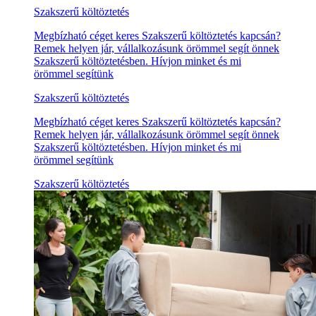
Szakszerű költöztetés
Megbízható céget keres Szakszerű költöztetés kapcsán?
Remek helyen jár, vállalkozásunk örömmel segít önnek
Szakszerű költöztetésben. Hívjon minket és mi
örömmel segítünk
Szakszerű költöztetés
Megbízható céget keres Szakszerű költöztetés kapcsán?
Remek helyen jár, vállalkozásunk örömmel segít önnek
Szakszerű költöztetésben. Hívjon minket és mi
örömmel segítünk
Szakszerű költöztetés