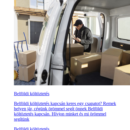
Belföldi költöztetés
Belföldi költöztetés kapcsán keres egy csapatot? Remek
helyen jár, cégünk örömmel segít önnek Belföldi
költöztetés kapcsán. Hívjon minket és mi örömmel
segítünk
Belföldi költöztetés