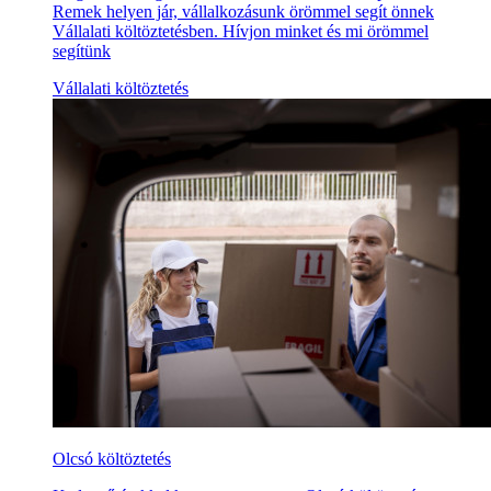
Remek helyen jár, vállalkozásunk örömmel segít önnek
Vállalati költöztetésben. Hívjon minket és mi örömmel
segítünk
Vállalati költöztetés
Olcsó költöztetés