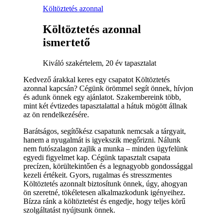
Költöztetés azonnal
Költöztetés azonnal
ismertető
Kiváló szakértelem, 20 év tapasztalat
Kedvező árakkal keres egy csapatot Költöztetés
azonnal kapcsán? Cégünk örömmel segít önnek, hívjon
és adunk önnek egy ajánlatot. Szakembereink több,
mint két évtizedes tapasztalattal a hátuk mögött állnak
az ön rendelkezésére.
Barátságos, segítőkész csapatunk nemcsak a tárgyait,
hanem a nyugalmát is igyekszik megőrizni. Nálunk
nem futószalagon zajlik a munka – minden ügyfelünk
egyedi figyelmet kap. Cégünk tapasztalt csapata
precízen, körültekintően és a legnagyobb gondossággal
kezeli értékeit. Gyors, rugalmas és stresszmentes
Költöztetés azonnalt biztosítunk önnek, úgy, ahogyan
ön szeretné, tökéletesen alkalmazkodunk igényeihez.
Bízza ránk a költöztetést és engedje, hogy teljes körű
szolgáltatást nyújtsunk önnek.