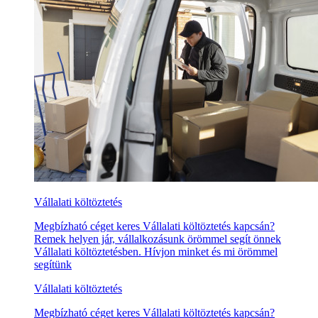
Vállalati költöztetés
Megbízható céget keres Vállalati költöztetés kapcsán?
Remek helyen jár, vállalkozásunk örömmel segít önnek
Vállalati költöztetésben. Hívjon minket és mi örömmel
segítünk
Vállalati költöztetés
Megbízható céget keres Vállalati költöztetés kapcsán?