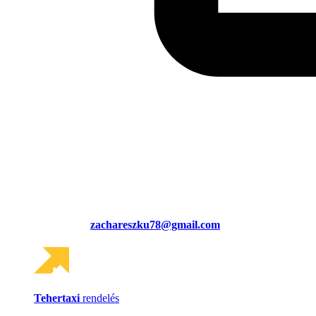
zachareszku78@gmail.com
Tehertaxi
rendelés