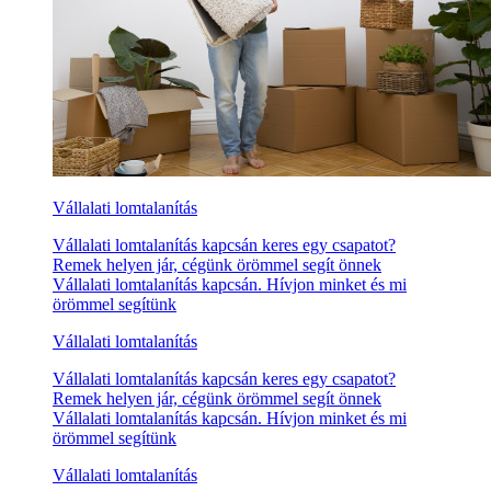
Vállalati lomtalanítás
Vállalati lomtalanítás kapcsán keres egy csapatot?
Remek helyen jár, cégünk örömmel segít önnek
Vállalati lomtalanítás kapcsán. Hívjon minket és mi
örömmel segítünk
Vállalati lomtalanítás
Vállalati lomtalanítás kapcsán keres egy csapatot?
Remek helyen jár, cégünk örömmel segít önnek
Vállalati lomtalanítás kapcsán. Hívjon minket és mi
örömmel segítünk
Vállalati lomtalanítás