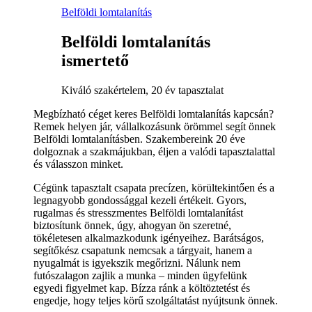
Belföldi lomtalanítás
Belföldi lomtalanítás
ismertető
Kiváló szakértelem, 20 év tapasztalat
Megbízható céget keres Belföldi lomtalanítás kapcsán?
Remek helyen jár, vállalkozásunk örömmel segít önnek
Belföldi lomtalanításben. Szakembereink 20 éve
dolgoznak a szakmájukban, éljen a valódi tapasztalattal
és válasszon minket.
Cégünk tapasztalt csapata precízen, körültekintően és a
legnagyobb gondossággal kezeli értékeit. Gyors,
rugalmas és stresszmentes Belföldi lomtalanítást
biztosítunk önnek, úgy, ahogyan ön szeretné,
tökéletesen alkalmazkodunk igényeihez. Barátságos,
segítőkész csapatunk nemcsak a tárgyait, hanem a
nyugalmát is igyekszik megőrizni. Nálunk nem
futószalagon zajlik a munka – minden ügyfelünk
egyedi figyelmet kap. Bízza ránk a költöztetést és
engedje, hogy teljes körű szolgáltatást nyújtsunk önnek.