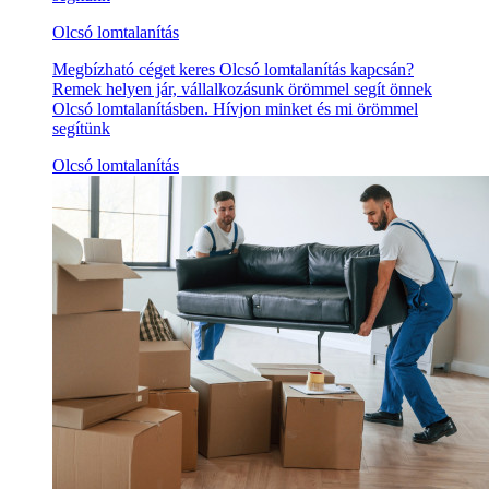
Olcsó lomtalanítás
Megbízható céget keres Olcsó lomtalanítás kapcsán?
Remek helyen jár, vállalkozásunk örömmel segít önnek
Olcsó lomtalanításben. Hívjon minket és mi örömmel
segítünk
Olcsó lomtalanítás