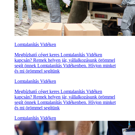
Lomtalanítás Vidéken
Megbízható céget keres Lomtalanítás Vidéken
kapcsán? Remek helyen jár, vállalkozásunk örömmel
segít önnek Lomtalanítás Vidékenben. Hívjon minket
és mi örömmel segítünk
Lomtalanítás Vidéken
Megbízható céget keres Lomtalanítás Vidéken
kapcsán? Remek helyen jár, vállalkozásunk örömmel
segít önnek Lomtalanítás Vidékenben. Hívjon minket
és mi örömmel segítünk
Lomtalanítás Vidéken