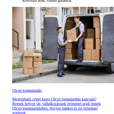
Kedvező árak, valódi garancia
Olcsó lomtalanítás
Megbízható céget keres Olcsó lomtalanítás kapcsán?
Remek helyen jár, vállalkozásunk örömmel segít önnek
Olcsó lomtalanításben. Hívjon minket és mi örömmel
segítünk