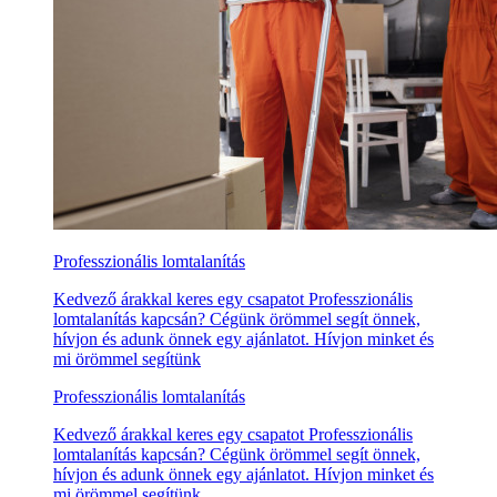
Professzionális lomtalanítás
Kedvező árakkal keres egy csapatot Professzionális
lomtalanítás kapcsán? Cégünk örömmel segít önnek,
hívjon és adunk önnek egy ajánlatot. Hívjon minket és
mi örömmel segítünk
Professzionális lomtalanítás
Kedvező árakkal keres egy csapatot Professzionális
lomtalanítás kapcsán? Cégünk örömmel segít önnek,
hívjon és adunk önnek egy ajánlatot. Hívjon minket és
mi örömmel segítünk