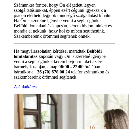
Számunkra fontos, hogy Ön elégedett legyen
szolgáltatásunkkal, éppen ezért cégünk igyekszik a
piacon elérhető legjobb minőségű szolgáltatást kínálni.
Ha Ön is szeretné igénybe venni a segítségünket
Belföldi lomtalanítás kapcsán, kérem hívjon minket és
mondja el nekünk, hogy hol és miben segíthetünk.
Szakembereink örömmel segítenek önnek.
Ha megválaszolatlan kérdései maradtak
Belföldi
lomtalanítás
kapcsán vagy Ön is szeretné igénybe
venni a segítségünket kérem hívjon minket az év
bármelyik napján, a nap
06:00 - 22:00
órájában
bármikor a
+36 (70) 678 00 24
telefonszámunkon és
szakembereink örömmel segítenek.
Ajánlatkérés