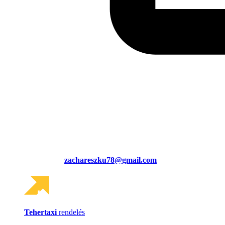
zachareszku78@gmail.com
Tehertaxi
rendelés