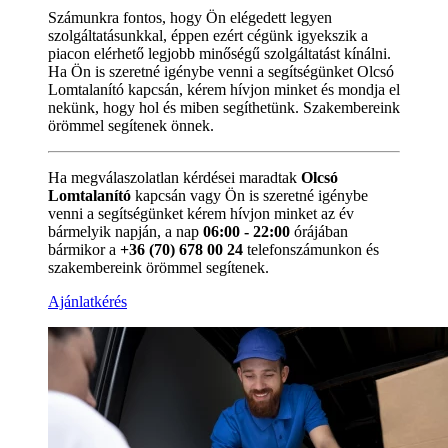
Számunkra fontos, hogy Ön elégedett legyen
szolgáltatásunkkal, éppen ezért cégünk igyekszik a
piacon elérhető legjobb minőségű szolgáltatást kínálni.
Ha Ön is szeretné igénybe venni a segítségünket Olcsó
Lomtalanító kapcsán, kérem hívjon minket és mondja el
nekünk, hogy hol és miben segíthetünk. Szakembereink
örömmel segítenek önnek.
Ha megválaszolatlan kérdései maradtak
Olcsó
Lomtalanító
kapcsán vagy Ön is szeretné igénybe
venni a segítségünket kérem hívjon minket az év
bármelyik napján, a nap
06:00 - 22:00
órájában
bármikor a
+36 (70) 678 00 24
telefonszámunkon és
szakembereink örömmel segítenek.
Ajánlatkérés