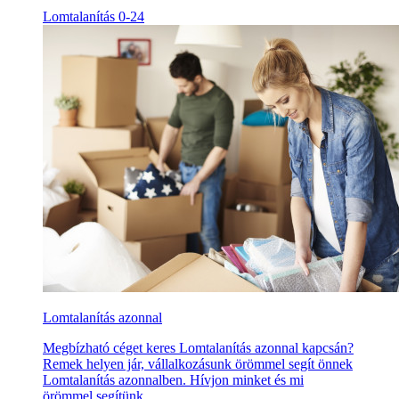
Lomtalanítás 0-24
Lomtalanítás azonnal
Megbízható céget keres Lomtalanítás azonnal kapcsán?
Remek helyen jár, vállalkozásunk örömmel segít önnek
Lomtalanítás azonnalben. Hívjon minket és mi
örömmel segítünk