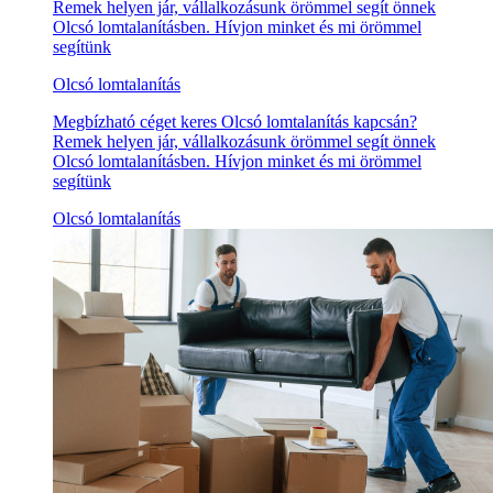
Remek helyen jár, vállalkozásunk örömmel segít önnek
Olcsó lomtalanításben. Hívjon minket és mi örömmel
segítünk
Olcsó lomtalanítás
Megbízható céget keres Olcsó lomtalanítás kapcsán?
Remek helyen jár, vállalkozásunk örömmel segít önnek
Olcsó lomtalanításben. Hívjon minket és mi örömmel
segítünk
Olcsó lomtalanítás