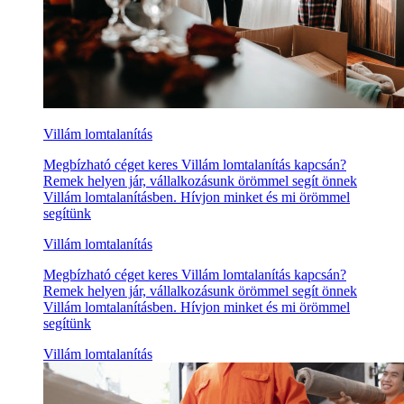
Villám lomtalanítás
Megbízható céget keres Villám lomtalanítás kapcsán?
Remek helyen jár, vállalkozásunk örömmel segít önnek
Villám lomtalanításben. Hívjon minket és mi örömmel
segítünk
Villám lomtalanítás
Megbízható céget keres Villám lomtalanítás kapcsán?
Remek helyen jár, vállalkozásunk örömmel segít önnek
Villám lomtalanításben. Hívjon minket és mi örömmel
segítünk
Villám lomtalanítás