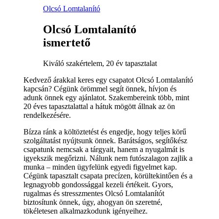
Olcsó Lomtalanító
Olcsó Lomtalanító
ismertető
Kiváló szakértelem, 20 év tapasztalat
Kedvező árakkal keres egy csapatot Olcsó Lomtalanító
kapcsán? Cégünk örömmel segít önnek, hívjon és
adunk önnek egy ajánlatot. Szakembereink több, mint
20 éves tapasztalattal a hátuk mögött állnak az ön
rendelkezésére.
Bízza ránk a költöztetést és engedje, hogy teljes körű
szolgáltatást nyújtsunk önnek. Barátságos, segítőkész
csapatunk nemcsak a tárgyait, hanem a nyugalmát is
igyekszik megőrizni. Nálunk nem futószalagon zajlik a
munka – minden ügyfelünk egyedi figyelmet kap.
Cégünk tapasztalt csapata precízen, körültekintően és a
legnagyobb gondossággal kezeli értékeit. Gyors,
rugalmas és stresszmentes Olcsó Lomtalanítót
biztosítunk önnek, úgy, ahogyan ön szeretné,
tökéletesen alkalmazkodunk igényeihez.