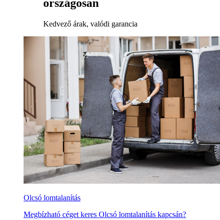
országosan
Kedvező árak, valódi garancia
Olcsó lomtalanítás
Megbízható céget keres Olcsó lomtalanítás kapcsán?