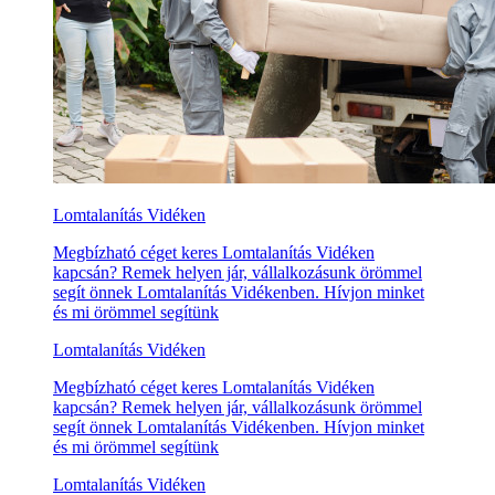
Lomtalanítás Vidéken
Megbízható céget keres Lomtalanítás Vidéken
kapcsán? Remek helyen jár, vállalkozásunk örömmel
segít önnek Lomtalanítás Vidékenben. Hívjon minket
és mi örömmel segítünk
Lomtalanítás Vidéken
Megbízható céget keres Lomtalanítás Vidéken
kapcsán? Remek helyen jár, vállalkozásunk örömmel
segít önnek Lomtalanítás Vidékenben. Hívjon minket
és mi örömmel segítünk
Lomtalanítás Vidéken