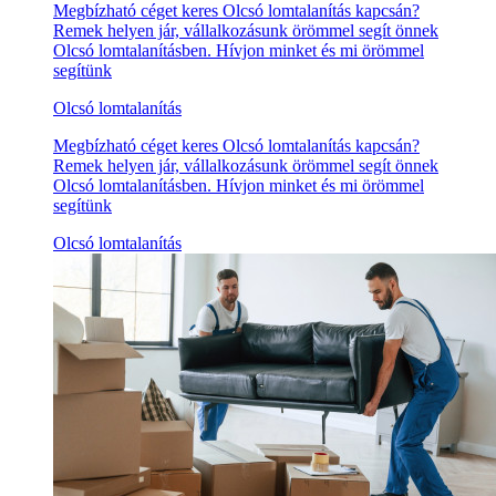
Megbízható céget keres Olcsó lomtalanítás kapcsán?
Remek helyen jár, vállalkozásunk örömmel segít önnek
Olcsó lomtalanításben. Hívjon minket és mi örömmel
segítünk
Olcsó lomtalanítás
Megbízható céget keres Olcsó lomtalanítás kapcsán?
Remek helyen jár, vállalkozásunk örömmel segít önnek
Olcsó lomtalanításben. Hívjon minket és mi örömmel
segítünk
Olcsó lomtalanítás