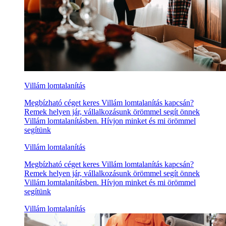
Villám lomtalanítás
Megbízható céget keres Villám lomtalanítás kapcsán?
Remek helyen jár, vállalkozásunk örömmel segít önnek
Villám lomtalanításben. Hívjon minket és mi örömmel
segítünk
Villám lomtalanítás
Megbízható céget keres Villám lomtalanítás kapcsán?
Remek helyen jár, vállalkozásunk örömmel segít önnek
Villám lomtalanításben. Hívjon minket és mi örömmel
segítünk
Villám lomtalanítás