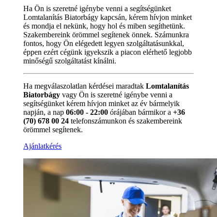
Ha Ön is szeretné igénybe venni a segítségünket
Lomtalanítás Biatorbágy kapcsán, kérem hívjon minket
és mondja el nekünk, hogy hol és miben segíthetünk.
Szakembereink örömmel segítenek önnek. Számunkra
fontos, hogy Ön elégedett legyen szolgáltatásunkkal,
éppen ezért cégünk igyekszik a piacon elérhető legjobb
minőségű szolgáltatást kínálni.
Ha megválaszolatlan kérdései maradtak
Lomtalanítás
Biatorbágy
vagy Ön is szeretné igénybe venni a
segítségünket kérem hívjon minket az év bármelyik
napján, a nap
06:00 - 22:00
órájában bármikor a
+36
(70) 678 00 24
telefonszámunkon és szakembereink
örömmel segítenek.
Ajánlatkérés