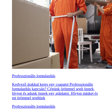
Professzionális lomtalanítás
Kedvező árakkal keres egy csapatot Professzionális
lomtalanítás kapcsán? Cégünk örömmel segít önnek,
hívjon és adunk önnek egy ajánlatot. Hívjon minket és
mi örömmel segítünk
Professzionális lomtalanítás