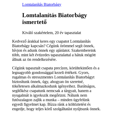
Lomtalanítás Biatorbágy
Lomtalanítás Biatorbágy
ismertető
Kiváló szakértelem, 20 év tapasztalat
Kedvező árakkal keres egy csapatot Lomtalanítás
Biatorbágy kapcsán? Cégünk örömmel segít önnek,
hívjon és adunk önnek egy ajánlatot. Szakembereink
több, mint két évtizedes tapasztalattal a hátuk mögött
állnak az ön rendelkezésére.
Cégünk tapasztalt csapata precízen, körültekintően és a
legnagyobb gondossággal kezeli értékeit. Gyors,
rugalmas és stresszmentes Lomtalanítás Biatorbágyt
biztosítunk önnek, úgy, ahogyan ön szeretné,
tökéletesen alkalmazkodunk igényeihez. Barátságos,
segítőkész csapatunk nemcsak a tárgyait, hanem a
nyugalmát is igyekszik megőrizni. Nálunk nem
futószalagon zajlik a munka – minden ügyfelünk
egyedi figyelmet kap. Bízza ránk a költöztetést és
engedje, hogy teljes körű szolgáltatást nyújtsunk önnek.