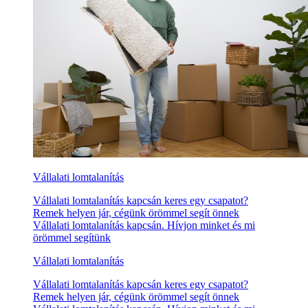
Vállalati lomtalanítás
Vállalati lomtalanítás kapcsán keres egy csapatot?
Remek helyen jár, cégünk örömmel segít önnek
Vállalati lomtalanítás kapcsán. Hívjon minket és mi
örömmel segítünk
Vállalati lomtalanítás
Vállalati lomtalanítás kapcsán keres egy csapatot?
Remek helyen jár, cégünk örömmel segít önnek