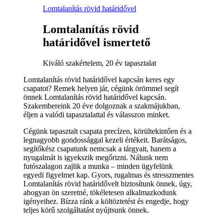
Lomtalanítás rövid határidővel
Lomtalanítás rövid
határidővel ismertető
Kiváló szakértelem, 20 év tapasztalat
Lomtalanítás rövid határidővel kapcsán keres egy
csapatot? Remek helyen jár, cégünk örömmel segít
önnek Lomtalanítás rövid határidővel kapcsán.
Szakembereink 20 éve dolgoznak a szakmájukban,
éljen a valódi tapasztalattal és válasszon minket.
Cégünk tapasztalt csapata precízen, körültekintően és a
legnagyobb gondossággal kezeli értékeit. Barátságos,
segítőkész csapatunk nemcsak a tárgyait, hanem a
nyugalmát is igyekszik megőrizni. Nálunk nem
futószalagon zajlik a munka – minden ügyfelünk
egyedi figyelmet kap. Gyors, rugalmas és stresszmentes
Lomtalanítás rövid határidővelt biztosítunk önnek, úgy,
ahogyan ön szeretné, tökéletesen alkalmazkodunk
igényeihez. Bízza ránk a költöztetést és engedje, hogy
teljes körű szolgáltatást nyújtsunk önnek.