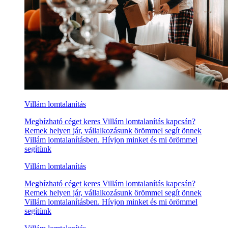
Villám lomtalanítás
Megbízható céget keres Villám lomtalanítás kapcsán?
Remek helyen jár, vállalkozásunk örömmel segít önnek
Villám lomtalanításben. Hívjon minket és mi örömmel
segítünk
Villám lomtalanítás
Megbízható céget keres Villám lomtalanítás kapcsán?
Remek helyen jár, vállalkozásunk örömmel segít önnek
Villám lomtalanításben. Hívjon minket és mi örömmel
segítünk