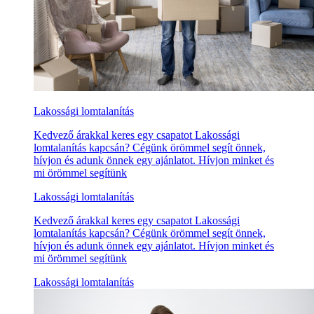
Lakossági lomtalanítás
Kedvező árakkal keres egy csapatot Lakossági
lomtalanítás kapcsán? Cégünk örömmel segít önnek,
hívjon és adunk önnek egy ajánlatot. Hívjon minket és
mi örömmel segítünk
Lakossági lomtalanítás
Kedvező árakkal keres egy csapatot Lakossági
lomtalanítás kapcsán? Cégünk örömmel segít önnek,
hívjon és adunk önnek egy ajánlatot. Hívjon minket és
mi örömmel segítünk
Lakossági lomtalanítás