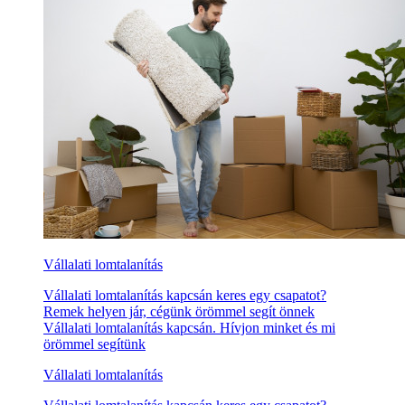
Vállalati lomtalanítás
Vállalati lomtalanítás kapcsán keres egy csapatot?
Remek helyen jár, cégünk örömmel segít önnek
Vállalati lomtalanítás kapcsán. Hívjon minket és mi
örömmel segítünk
Vállalati lomtalanítás