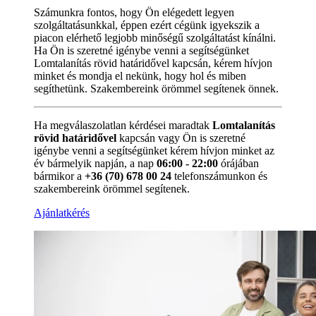
Számunkra fontos, hogy Ön elégedett legyen
szolgáltatásunkkal, éppen ezért cégünk igyekszik a
piacon elérhető legjobb minőségű szolgáltatást kínálni.
Ha Ön is szeretné igénybe venni a segítségünket
Lomtalanítás rövid határidővel kapcsán, kérem hívjon
minket és mondja el nekünk, hogy hol és miben
segíthetünk. Szakembereink örömmel segítenek önnek.
Ha megválaszolatlan kérdései maradtak
Lomtalanítás
rövid határidővel
kapcsán vagy Ön is szeretné
igénybe venni a segítségünket kérem hívjon minket az
év bármelyik napján, a nap
06:00 - 22:00
órájában
bármikor a
+36 (70) 678 00 24
telefonszámunkon és
szakembereink örömmel segítenek.
Ajánlatkérés