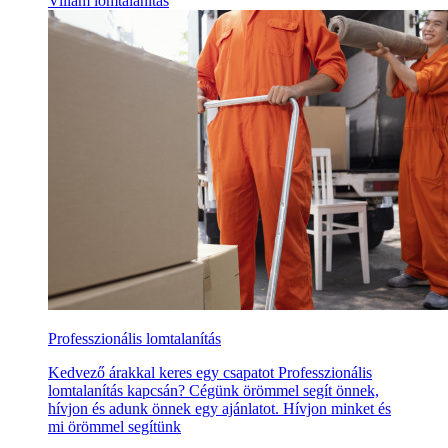
Villám lomtalanítás
Professzionális lomtalanítás
Kedvező árakkal keres egy csapatot Professzionális
lomtalanítás kapcsán? Cégünk örömmel segít önnek,
hívjon és adunk önnek egy ajánlatot. Hívjon minket és
mi örömmel segítünk