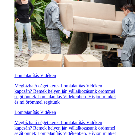
Lomtalanítás Vidéken
Megbízható céget keres Lomtalanítás Vidéken
kapcsán? Remek helyen jár, vállalkozásunk örömmel
segít önnek Lomtalanítás Vidékenben. Hívjon minket
és mi örömmel segítünk
Lomtalanítás Vidéken
Megbízható céget keres Lomtalanítás Vidéken
kapcsán? Remek helyen jár, vállalkozásunk örömmel
segít önnek Lomtalanítás Vidékenben. Hívjon minket