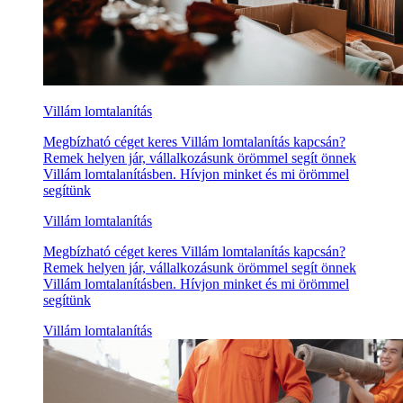
Villám lomtalanítás
Megbízható céget keres Villám lomtalanítás kapcsán?
Remek helyen jár, vállalkozásunk örömmel segít önnek
Villám lomtalanításben. Hívjon minket és mi örömmel
segítünk
Villám lomtalanítás
Megbízható céget keres Villám lomtalanítás kapcsán?
Remek helyen jár, vállalkozásunk örömmel segít önnek
Villám lomtalanításben. Hívjon minket és mi örömmel
segítünk
Villám lomtalanítás