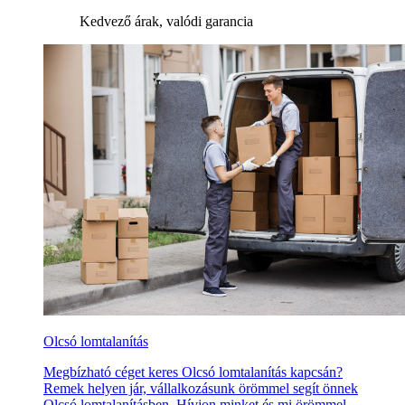
Kedvező árak, valódi garancia
Olcsó lomtalanítás
Megbízható céget keres Olcsó lomtalanítás kapcsán?
Remek helyen jár, vállalkozásunk örömmel segít önnek
Olcsó lomtalanításben. Hívjon minket és mi örömmel