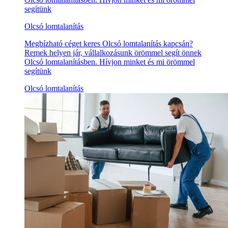
segítünk
Olcsó lomtalanítás
Megbízható céget keres Olcsó lomtalanítás kapcsán?
Remek helyen jár, vállalkozásunk örömmel segít önnek
Olcsó lomtalanításben. Hívjon minket és mi örömmel
segítünk
Olcsó lomtalanítás