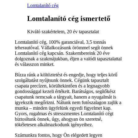
Lomtalanító cég
Lomtalanító cég ismertető
Kiváló szakértelem, 20 év tapasztalat
Lomtalanító cég, 100% garanciával, 3,5 tonnás
teherautóval. Vállalkozásunk örömmel segít önnek
Lomtalanító cég kapcsán. Szakembereink 20 éve
dolgoznak a szakmájukban, éljen a valódi tapasztalattal
és válasszon minket.
Bízza ránk a költöztetést és engedje, hogy teljes körű
szolgáltatást nyújtsunk önnek. Cégünk tapasztalt
csapata precízen, körültekintően és a legnagyobb
gondossággal kezeli értékeit. Barátságos, segítőkész
csapatunk nemcsak a tárgyait, hanem a nyugalmát is
igyekszik megőrizni. Nálunk nem futószalagon zajlik a
munka – minden ügyfelünk egyedi figyelmet kap.
Gyors, rugalmas és stresszmentes Lomtalanító cégt
biztosítunk önnek, úgy, ahogyan ön szeretné,
tökéletesen alkalmazkodunk igényeihez.
Számunkra fontos, hogy Ön elégedett legyen