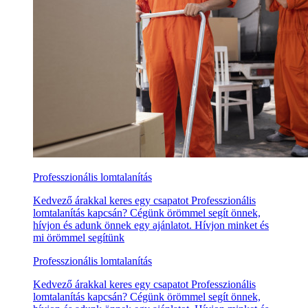
Professzionális lomtalanítás
Kedvező árakkal keres egy csapatot Professzionális
lomtalanítás kapcsán? Cégünk örömmel segít önnek,
hívjon és adunk önnek egy ajánlatot. Hívjon minket és
mi örömmel segítünk
Professzionális lomtalanítás
Kedvező árakkal keres egy csapatot Professzionális
lomtalanítás kapcsán? Cégünk örömmel segít önnek,