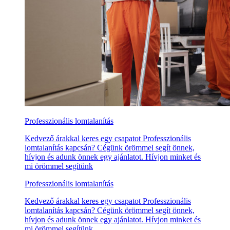
Professzionális lomtalanítás
Kedvező árakkal keres egy csapatot Professzionális
lomtalanítás kapcsán? Cégünk örömmel segít önnek,
hívjon és adunk önnek egy ajánlatot. Hívjon minket és
mi örömmel segítünk
Professzionális lomtalanítás
Kedvező árakkal keres egy csapatot Professzionális
lomtalanítás kapcsán? Cégünk örömmel segít önnek,
hívjon és adunk önnek egy ajánlatot. Hívjon minket és
mi örömmel segítünk