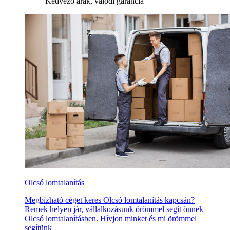
Kedvező árak, valódi garancia
Olcsó lomtalanítás
Megbízható céget keres Olcsó lomtalanítás kapcsán?
Remek helyen jár, vállalkozásunk örömmel segít önnek
Olcsó lomtalanításben. Hívjon minket és mi örömmel
segítünk