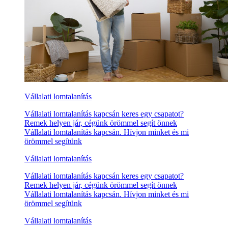
Vállalati lomtalanítás
Vállalati lomtalanítás kapcsán keres egy csapatot?
Remek helyen jár, cégünk örömmel segít önnek
Vállalati lomtalanítás kapcsán. Hívjon minket és mi
örömmel segítünk
Vállalati lomtalanítás
Vállalati lomtalanítás kapcsán keres egy csapatot?
Remek helyen jár, cégünk örömmel segít önnek
Vállalati lomtalanítás kapcsán. Hívjon minket és mi
örömmel segítünk
Vállalati lomtalanítás