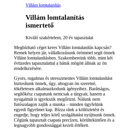
Villám lomtalanítás
Villám lomtalanítás
ismertető
Kiváló szakértelem, 20 év tapasztalat
Megbízható céget keres Villám lomtalanítás kapcsán?
Remek helyen jár, vállalkozásunk örömmel segít önnek
Villám lomtalanításben. Szakembereink több, mint két
évtizedes tapasztalattal a hátuk mögött állnak az ön
rendelkezésére.
Gyors, rugalmas és stresszmentes Villám lomtalanítást
biztosítunk önnek, úgy, ahogyan ön szeretné,
tökéletesen alkalmazkodunk igényeihez. Barátságos,
segítőkész csapatunk nemcsak a tárgyait, hanem a
nyugalmát is igyekszik megőrizni. Nálunk nem
futószalagon zajlik a munka – minden ügyfelünk
egyedi figyelmet kap. Bízza ránk a költöztetést és
engedje, hogy teljes körű szolgáltatást nyújtsunk önnek.
Cégünk tapasztalt csapata precízen, körültekintően és a
legnagyobb gondossággal kezeli értékeit.