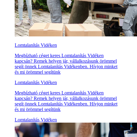
Lomtalanítás Vidéken
Megbízható céget keres Lomtalanítás Vidéken
kapcsán? Remek helyen jár, vállalkozásunk örömmel
segít önnek Lomtalanítás Vidékenben. Hívjon minket
és mi örömmel segítünk
Lomtalanítás Vidéken
Megbízható céget keres Lomtalanítás Vidéken
kapcsán? Remek helyen jár, vállalkozásunk örömmel
segít önnek Lomtalanítás Vidékenben. Hívjon minket
és mi örömmel segítünk
Lomtalanítás Vidéken