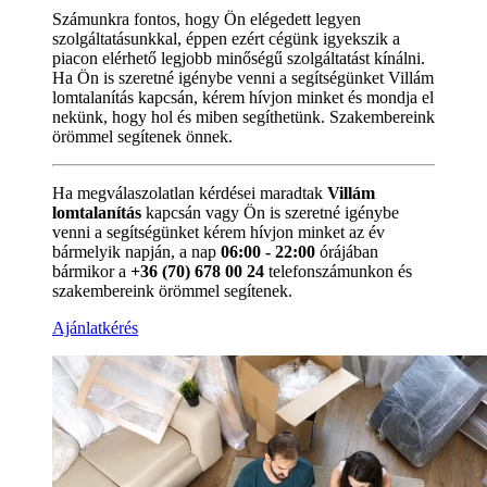
Számunkra fontos, hogy Ön elégedett legyen
szolgáltatásunkkal, éppen ezért cégünk igyekszik a
piacon elérhető legjobb minőségű szolgáltatást kínálni.
Ha Ön is szeretné igénybe venni a segítségünket Villám
lomtalanítás kapcsán, kérem hívjon minket és mondja el
nekünk, hogy hol és miben segíthetünk. Szakembereink
örömmel segítenek önnek.
Ha megválaszolatlan kérdései maradtak
Villám
lomtalanítás
kapcsán vagy Ön is szeretné igénybe
venni a segítségünket kérem hívjon minket az év
bármelyik napján, a nap
06:00 - 22:00
órájában
bármikor a
+36 (70) 678 00 24
telefonszámunkon és
szakembereink örömmel segítenek.
Ajánlatkérés