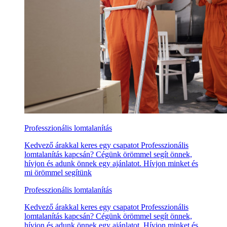
Professzionális lomtalanítás
Kedvező árakkal keres egy csapatot Professzionális
lomtalanítás kapcsán? Cégünk örömmel segít önnek,
hívjon és adunk önnek egy ajánlatot. Hívjon minket és
mi örömmel segítünk
Professzionális lomtalanítás
Kedvező árakkal keres egy csapatot Professzionális
lomtalanítás kapcsán? Cégünk örömmel segít önnek,
hívjon és adunk önnek egy ajánlatot. Hívjon minket és