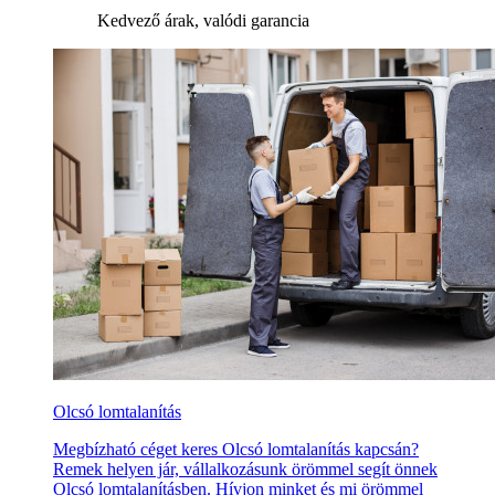
Kedvező árak, valódi garancia
Olcsó lomtalanítás
Megbízható céget keres Olcsó lomtalanítás kapcsán?
Remek helyen jár, vállalkozásunk örömmel segít önnek
Olcsó lomtalanításben. Hívjon minket és mi örömmel