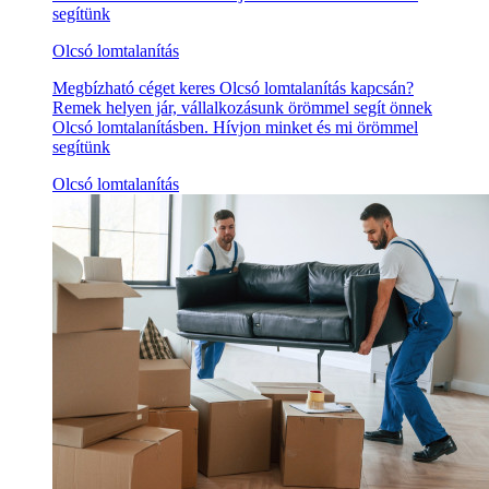
segítünk
Olcsó lomtalanítás
Megbízható céget keres Olcsó lomtalanítás kapcsán?
Remek helyen jár, vállalkozásunk örömmel segít önnek
Olcsó lomtalanításben. Hívjon minket és mi örömmel
segítünk
Olcsó lomtalanítás