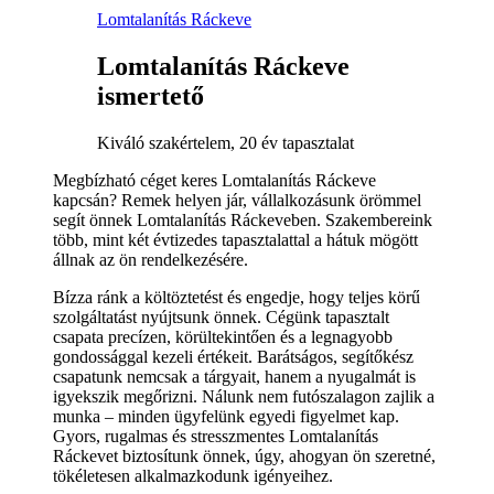
Lomtalanítás Ráckeve
Lomtalanítás Ráckeve
ismertető
Kiváló szakértelem, 20 év tapasztalat
Megbízható céget keres Lomtalanítás Ráckeve
kapcsán? Remek helyen jár, vállalkozásunk örömmel
segít önnek Lomtalanítás Ráckeveben. Szakembereink
több, mint két évtizedes tapasztalattal a hátuk mögött
állnak az ön rendelkezésére.
Bízza ránk a költöztetést és engedje, hogy teljes körű
szolgáltatást nyújtsunk önnek. Cégünk tapasztalt
csapata precízen, körültekintően és a legnagyobb
gondossággal kezeli értékeit. Barátságos, segítőkész
csapatunk nemcsak a tárgyait, hanem a nyugalmát is
igyekszik megőrizni. Nálunk nem futószalagon zajlik a
munka – minden ügyfelünk egyedi figyelmet kap.
Gyors, rugalmas és stresszmentes Lomtalanítás
Ráckevet biztosítunk önnek, úgy, ahogyan ön szeretné,
tökéletesen alkalmazkodunk igényeihez.