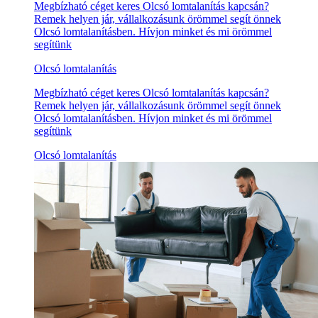
Megbízható céget keres Olcsó lomtalanítás kapcsán?
Remek helyen jár, vállalkozásunk örömmel segít önnek
Olcsó lomtalanításben. Hívjon minket és mi örömmel
segítünk
Olcsó lomtalanítás
Megbízható céget keres Olcsó lomtalanítás kapcsán?
Remek helyen jár, vállalkozásunk örömmel segít önnek
Olcsó lomtalanításben. Hívjon minket és mi örömmel
segítünk
Olcsó lomtalanítás