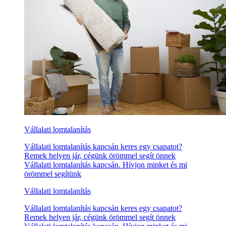
Vállalati lomtalanítás
Vállalati lomtalanítás kapcsán keres egy csapatot?
Remek helyen jár, cégünk örömmel segít önnek
Vállalati lomtalanítás kapcsán. Hívjon minket és mi
örömmel segítünk
Vállalati lomtalanítás
Vállalati lomtalanítás kapcsán keres egy csapatot?
Remek helyen jár, cégünk örömmel segít önnek