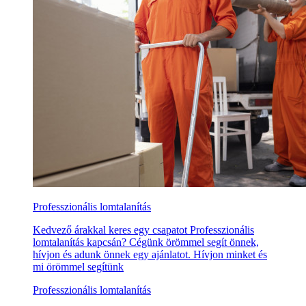
Professzionális lomtalanítás
Kedvező árakkal keres egy csapatot Professzionális
lomtalanítás kapcsán? Cégünk örömmel segít önnek,
hívjon és adunk önnek egy ajánlatot. Hívjon minket és
mi örömmel segítünk
Professzionális lomtalanítás