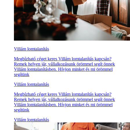
Villám lomtalanítás
Megbízható céget keres Villám lomtalanítás kapcsán?
Remek helyen jár, vállalkozásunk örömmel segít önnek
Villám lomtalanításben. Hívjon minket és mi örömmel
segítünk
Villám lomtalanítás
Megbízható céget keres Villám lomtalanítás kapcsán?
Remek helyen jár, vállalkozásunk örömmel segít önnek
Villám lomtalanításben. Hívjon minket és mi örömmel
segítünk
Villám lomtalanítás