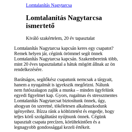
Lomtalanítás Nagytarcsa
Lomtalanítás Nagytarcsa
ismertető
Kiváló szakértelem, 20 év tapasztalat
Lomtalanítás Nagytarcsa kapcsán keres egy csapatot?
Remek helyen jár, cégünk örömmel segít önnek
Lomtalanítás Nagytarcsa kapcsán. Szakembereink több,
mint 20 éves tapasztalattal a hátuk mögött állnak az ön
rendelkezésére.
Barátságos, segítőkész csapatunk nemcsak a tárgyait,
hanem a nyugalmát is igyekszik megőrizni. Nálunk
nem futószalagon zajlik a munka – minden ügyfelünk
egyedi figyelmet kap. Gyors, rugalmas és stresszmentes
Lomtalanítás Nagytarcsat biztosítunk önnek, úgy,
ahogyan ön szeretné, tökéletesen alkalmazkodunk
igényeihez. Bízza ránk a költöztetést és engedje, hogy
teljes körű szolgáltatást nyújtsunk önnek. Cégünk
tapasztalt csapata precízen, körültekintően és a
legnagyobb gondossággal kezeli értékeit.