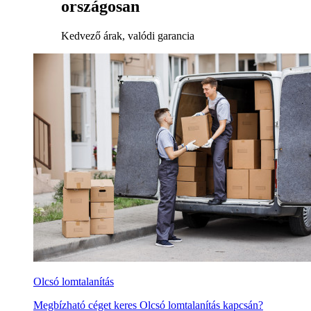
országosan
Kedvező árak, valódi garancia
Olcsó lomtalanítás
Megbízható céget keres Olcsó lomtalanítás kapcsán?