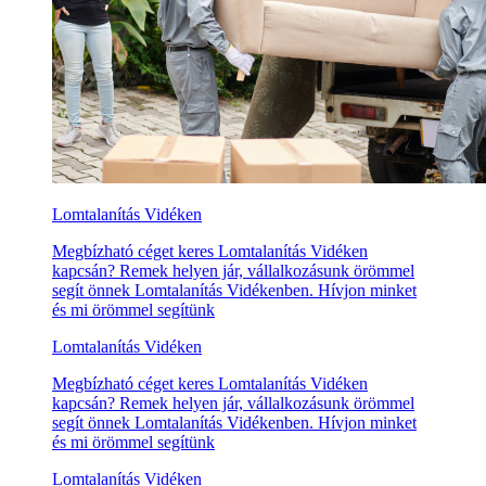
Lomtalanítás Vidéken
Megbízható céget keres Lomtalanítás Vidéken
kapcsán? Remek helyen jár, vállalkozásunk örömmel
segít önnek Lomtalanítás Vidékenben. Hívjon minket
és mi örömmel segítünk
Lomtalanítás Vidéken
Megbízható céget keres Lomtalanítás Vidéken
kapcsán? Remek helyen jár, vállalkozásunk örömmel
segít önnek Lomtalanítás Vidékenben. Hívjon minket
és mi örömmel segítünk
Lomtalanítás Vidéken