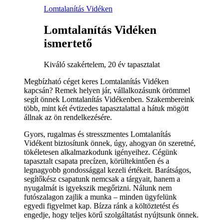
Lomtalanítás Vidéken
Lomtalanítás Vidéken
ismertető
Kiváló szakértelem, 20 év tapasztalat
Megbízható céget keres Lomtalanítás Vidéken
kapcsán? Remek helyen jár, vállalkozásunk örömmel
segít önnek Lomtalanítás Vidékenben. Szakembereink
több, mint két évtizedes tapasztalattal a hátuk mögött
állnak az ön rendelkezésére.
Gyors, rugalmas és stresszmentes Lomtalanítás
Vidékent biztosítunk önnek, úgy, ahogyan ön szeretné,
tökéletesen alkalmazkodunk igényeihez. Cégünk
tapasztalt csapata precízen, körültekintően és a
legnagyobb gondossággal kezeli értékeit. Barátságos,
segítőkész csapatunk nemcsak a tárgyait, hanem a
nyugalmát is igyekszik megőrizni. Nálunk nem
futószalagon zajlik a munka – minden ügyfelünk
egyedi figyelmet kap. Bízza ránk a költöztetést és
engedje, hogy teljes körű szolgáltatást nyújtsunk önnek.