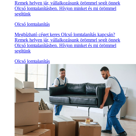
Remek helyen jár, vállalkozásunk örömmel segít önnek
Olcsó lomtalanításben. Hívjon minket és mi örömmel
segítünk
Olcsó lomtalanítás
Megbízható céget keres Olcsó lomtalanítás kapcsán?
Remek helyen jár, vállalkozásunk örömmel segít önnek
Olcsó lomtalanításben. Hívjon minket és mi örömmel
segítünk
Olcsó lomtalanítás