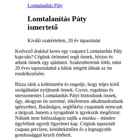
Lomtalanítás Páty
Lomtalanítás Páty
ismertető
Kiváló szakértelem, 20 év tapasztalat
Kedvező árakkal keres egy csapatot Lomtalanítás Páty
kapcsán? Cégünk örömmel segít önnek, hívjon és
adunk önnek egy ajánlatot. Szakembereink több, mint
20 éves tapasztalattal a hátuk mögött állnak az ön
rendelkezésére.
Bízza ránk a költöztetést és engedje, hogy teljes körű
szolgáltatást nyújtsunk önnek. Gyors, rugalmas és
stresszmentes Lomtalanítás Pátyt biztosítunk önnek,
úgy, ahogyan ön szeretné, tökéletesen alkalmazkodunk
igényeihez. Barátságos, segítőkész csapatunk nemcsak
a tárgyait, hanem a nyugalmát is igyekszik megőrizni.
Nálunk nem futószalagon zajlik a munka – minden
ügyfelünk egyedi figyelmet kap. Cégünk tapasztalt
csapata precízen, körültekintően és a legnagyobb
gondossággal kezeli értékeit.