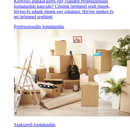
Kedvező árakkal keres egy csapatot Professzionális
lomtalanítás kapcsán? Cégünk örömmel segít önnek,
hívjon és adunk önnek egy ajánlatot. Hívjon minket és
mi örömmel segítünk
Professzionális lomtalanítás
Szakszerű lomtalanítás