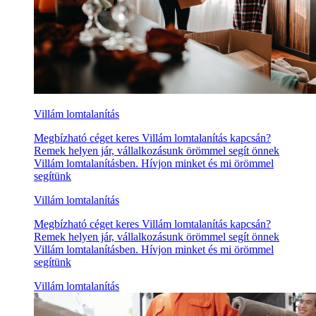
Villám lomtalanítás
Megbízható céget keres Villám lomtalanítás kapcsán?
Remek helyen jár, vállalkozásunk örömmel segít önnek
Villám lomtalanításben. Hívjon minket és mi örömmel
segítünk
Villám lomtalanítás
Megbízható céget keres Villám lomtalanítás kapcsán?
Remek helyen jár, vállalkozásunk örömmel segít önnek
Villám lomtalanításben. Hívjon minket és mi örömmel
segítünk
Villám lomtalanítás