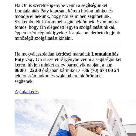
Ha Ön is szeretné igénybe venni a segítségünket
Lomtalanítás Páty kapcsán, kérem hívjon minket és
mondja el nekünk, hogy hol és miben segíthetünk.
Szakembereink örömmel segítenek önnek. Számunkra
fontos, hogy Ön elégedett legyen szolgáltatásunkkal,
éppen ezért cégünk igyekszik a piacon elérhető legjobb
minőségű szolgáltatást kínálni.
Ha megválaszolatlan kérdései maradtak
Lomtalanítás
Páty
vagy Ön is szeretné igénybe venni a segítségünket
kérem hívjon minket az év bármelyik napján, a nap
06:00 - 22:00
órájában bármikor a
+36 (70) 678 00 24
telefonszámunkon és szakembereink örömmel
segítenek.
Ajánlatkérés