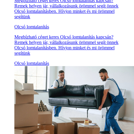
Megbízható céget keres Olcsó lomtalanítás kapcsán?
Remek helyen jár, vállalkozásunk örömmel segít önnek
Olcsó lomtalanításben. Hívjon minket és mi örömmel
segítünk
Olcsó lomtalanítás
Megbízható céget keres Olcsó lomtalanítás kapcsán?
Remek helyen jár, vállalkozásunk örömmel segít önnek
Olcsó lomtalanításben. Hívjon minket és mi örömmel
segítünk
Olcsó lomtalanítás