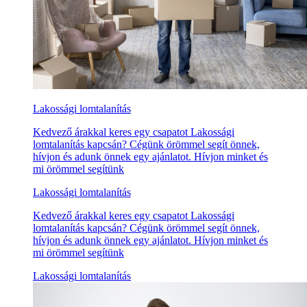
Lakossági lomtalanítás
Kedvező árakkal keres egy csapatot Lakossági
lomtalanítás kapcsán? Cégünk örömmel segít önnek,
hívjon és adunk önnek egy ajánlatot. Hívjon minket és
mi örömmel segítünk
Lakossági lomtalanítás
Kedvező árakkal keres egy csapatot Lakossági
lomtalanítás kapcsán? Cégünk örömmel segít önnek,
hívjon és adunk önnek egy ajánlatot. Hívjon minket és
mi örömmel segítünk
Lakossági lomtalanítás