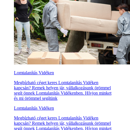
Lomtalanítás Vidéken
Megbízható céget keres Lomtalanítás Vidéken
kapcsán? Remek helyen jár, vállalkozásunk örömmel
segít önnek Lomtalanítás Vidékenben. Hívjon minket
és mi örömmel segítünk
Lomtalanítás Vidéken
Megbízható céget keres Lomtalanítás Vidéken
kapcsán? Remek helyen jár, vállalkozásunk örömmel
segít önnek Lomtalanítás Vidékenben. Hívjon minket