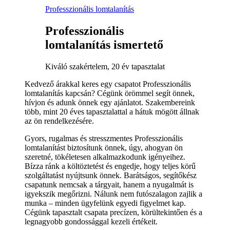
Professzionális lomtalanítás
Professzionális
lomtalanítás ismertető
Kiváló szakértelem, 20 év tapasztalat
Kedvező árakkal keres egy csapatot Professzionális
lomtalanítás kapcsán? Cégünk örömmel segít önnek,
hívjon és adunk önnek egy ajánlatot. Szakembereink
több, mint 20 éves tapasztalattal a hátuk mögött állnak
az ön rendelkezésére.
Gyors, rugalmas és stresszmentes Professzionális
lomtalanítást biztosítunk önnek, úgy, ahogyan ön
szeretné, tökéletesen alkalmazkodunk igényeihez.
Bízza ránk a költöztetést és engedje, hogy teljes körű
szolgáltatást nyújtsunk önnek. Barátságos, segítőkész
csapatunk nemcsak a tárgyait, hanem a nyugalmát is
igyekszik megőrizni. Nálunk nem futószalagon zajlik a
munka – minden ügyfelünk egyedi figyelmet kap.
Cégünk tapasztalt csapata precízen, körültekintően és a
legnagyobb gondossággal kezeli értékeit.