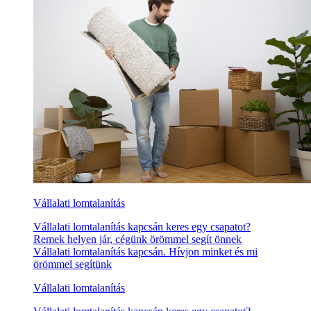
Vállalati lomtalanítás
Vállalati lomtalanítás kapcsán keres egy csapatot?
Remek helyen jár, cégünk örömmel segít önnek
Vállalati lomtalanítás kapcsán. Hívjon minket és mi
örömmel segítünk
Vállalati lomtalanítás