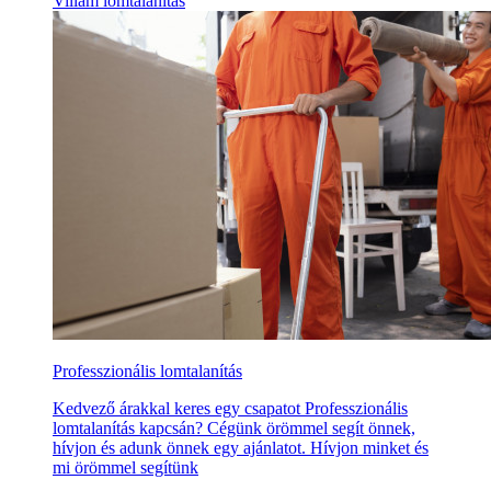
Villám lomtalanítás
Professzionális lomtalanítás
Kedvező árakkal keres egy csapatot Professzionális
lomtalanítás kapcsán? Cégünk örömmel segít önnek,
hívjon és adunk önnek egy ajánlatot. Hívjon minket és
mi örömmel segítünk