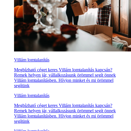
Villám lomtalanítás
Megbízható céget keres Villám lomtalanítás kapcsán?
Remek helyen jár, vállalkozásunk örömmel segít önnek
Villám lomtalanításben. Hívjon minket és mi örömmel
segítünk
Villám lomtalanítás
Megbízható céget keres Villám lomtalanítás kapcsán?
Remek helyen jár, vállalkozásunk örömmel segít önnek
Villám lomtalanításben. Hívjon minket és mi örömmel
segítünk