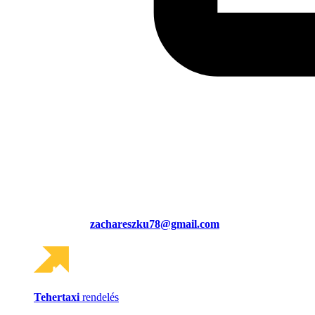
zachareszku78@gmail.com
Tehertaxi
rendelés