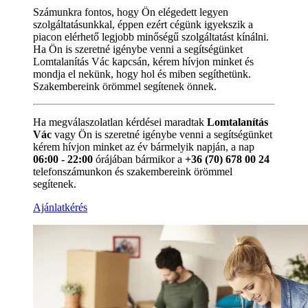
Számunkra fontos, hogy Ön elégedett legyen
szolgáltatásunkkal, éppen ezért cégünk igyekszik a
piacon elérhető legjobb minőségű szolgáltatást kínálni.
Ha Ön is szeretné igénybe venni a segítségünket
Lomtalanítás Vác kapcsán, kérem hívjon minket és
mondja el nekünk, hogy hol és miben segíthetünk.
Szakembereink örömmel segítenek önnek.
Ha megválaszolatlan kérdései maradtak
Lomtalanítás
Vác
vagy Ön is szeretné igénybe venni a segítségünket
kérem hívjon minket az év bármelyik napján, a nap
06:00 - 22:00
órájában bármikor a
+36 (70) 678 00 24
telefonszámunkon és szakembereink örömmel
segítenek.
Ajánlatkérés