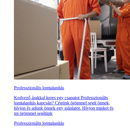
Professzionális lomtalanítás
Kedvező árakkal keres egy csapatot Professzionális
lomtalanítás kapcsán? Cégünk örömmel segít önnek,
hívjon és adunk önnek egy ajánlatot. Hívjon minket és
mi örömmel segítünk
Professzionális lomtalanítás