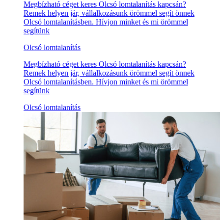
Megbízható céget keres Olcsó lomtalanítás kapcsán?
Remek helyen jár, vállalkozásunk örömmel segít önnek
Olcsó lomtalanításben. Hívjon minket és mi örömmel
segítünk
Olcsó lomtalanítás
Megbízható céget keres Olcsó lomtalanítás kapcsán?
Remek helyen jár, vállalkozásunk örömmel segít önnek
Olcsó lomtalanításben. Hívjon minket és mi örömmel
segítünk
Olcsó lomtalanítás