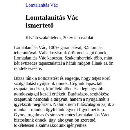
Lomtalanítás Vác
Lomtalanítás Vác
ismertető
Kiváló szakértelem, 20 év tapasztalat
Lomtalanítás Vác, 100% garanciával, 3,5 tonnás
teherautóval. Vállalkozásunk örömmel segít önnek
Lomtalanítás Vác kapcsán. Szakembereink több, mint
két évtizedes tapasztalattal a hátuk mögött állnak az ön
rendelkezésére.
Bízza ránk a költöztetést és engedje, hogy teljes körű
szolgáltatást nyújtsunk önnek. Cégünk tapasztalt
csapata precízen, körültekintően és a legnagyobb
gondossággal kezeli értékeit. Barátságos, segítőkész
csapatunk nemcsak a tárgyait, hanem a nyugalmát is
igyekszik megőrizni. Nálunk nem futószalagon zajlik a
munka – minden ügyfelünk egyedi figyelmet kap.
Gyors, rugalmas és stresszmentes Lomtalanítás Váct
biztosítunk önnek, úgy, ahogyan ön szeretné,
tökéletesen alkalmazkodunk igényeihez.