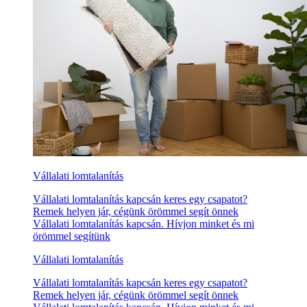
Vállalati lomtalanítás
Vállalati lomtalanítás kapcsán keres egy csapatot?
Remek helyen jár, cégünk örömmel segít önnek
Vállalati lomtalanítás kapcsán. Hívjon minket és mi
örömmel segítünk
Vállalati lomtalanítás
Vállalati lomtalanítás kapcsán keres egy csapatot?
Remek helyen jár, cégünk örömmel segít önnek