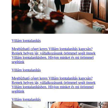
Villám lomtalanítás
Megbízható céget keres Villám lomtalanítás kapcsán?
Remek helyen jár, vállalkozásunk örömmel segít önnek
Villám lomtalanításben. Hívjon minket és mi örömmel
segítünk
Villám lomtalanítás
Megbízható céget keres Villám lomtalanítás kapcsán?
Remek helyen jár, vállalkozásunk örömmel segít önnek
Villám lomtalanításben. Hívjon minket és mi örömmel
segítünk
Villám lomtalanítás