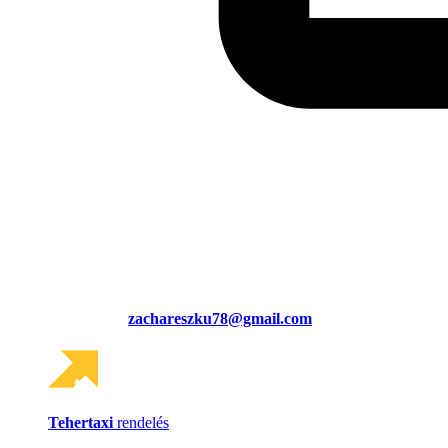
zachareszku78@gmail.com
Tehertaxi
rendelés